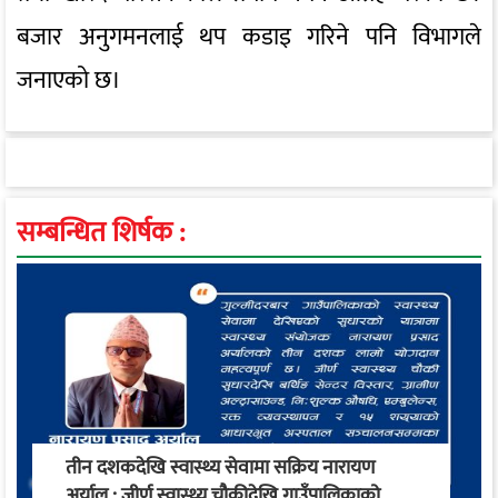
बजार अनुगमनलाई थप कडाइ गरिने पनि विभागले
जनाएको छ।
सम्बन्धित शिर्षक :
तीन दशकदेखि स्वास्थ्य सेवामा सक्रिय नारायण
अर्याल : जीर्ण स्वास्थ्य चौकीदेखि गाउँपालिकाको